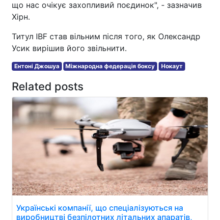
що нас очікує захопливий поєдинок", - зазначив
Хірн.
Титул IBF став вільним після того, як Олександр
Усик вирішив його звільнити.
Ентоні Джошуа
Міжнародна федерація боксу
Нокаут
Related posts
Українські компанії, що спеціалізуються на
виробництві безпілотних літальних апаратів,