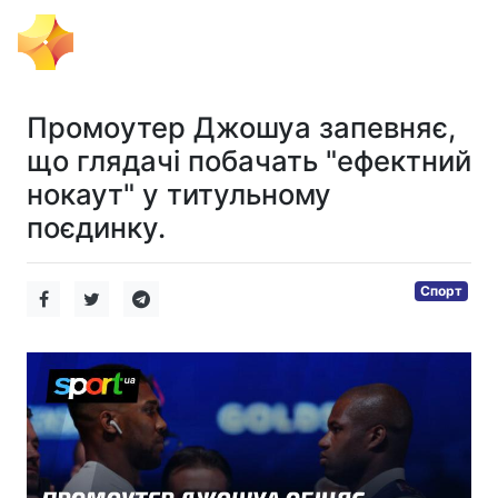
Тема Дня
Промоутер Джошуа запевняє,
що глядачі побачать "ефектний
нокаут" у титульному
поєдинку.
Спорт