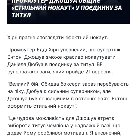
Хірн прагне споглядати ефектний нокаут.
Промоутер Едді Хірн упевнений, що супертяж
Ентоні Джошуа зможе красиво нокаутувати
Даніеля Дюбуа в поєдинку за титул IBF
суперважкої ваги, який пройде 21 вересня.
"Великий бій. Обидва боксери зараз перебувають
на піку. Дюбуа є сильним суперником, але
Джошуа був сенсаційним в останніх боях. Ентоні
оформить стильний нокаут".
"Це чудова можливість для Джошуа втретє
вибороти титул чемпіона у надважкій вазі, що
додає йому особливої мотивації. Я впевнений,