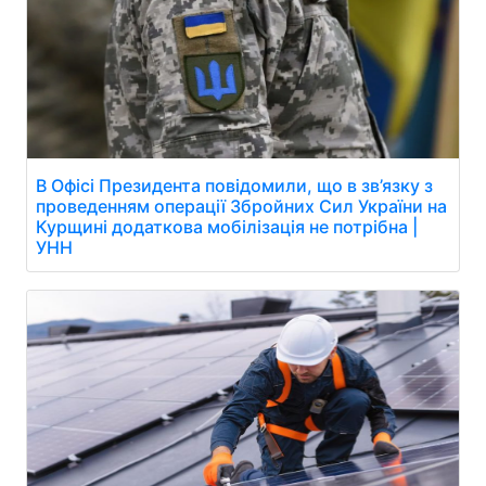
В Офісі Президента повідомили, що в зв’язку з
проведенням операції Збройних Сил України на
Курщині додаткова мобілізація не потрібна |
УНН