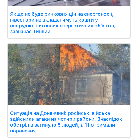
Якщо не буде ринкових цін на енергоносії,
інвестори не вкладатимуть кошти у
спорудження нових енергетичних об'єктів, -
зазначає Тинний.
Ситуація на Донеччині: російські війська
здійснили атаки на чотири райони. Внаслідок
обстрілів загинуло 5 людей, а 11 отримали
поранення.