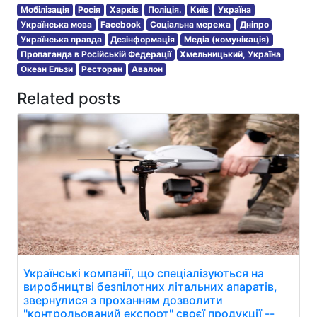
Мобілізація
Росія
Харків
Поліція.
Київ
Україна
Українська мова
Facebook
Соціальна мережа
Дніпро
Українська правда
Дезінформація
Медіа (комунікація)
Пропаганда в Російській Федерації
Хмельницький, Україна
Океан Ельзи
Ресторан
Авалон
Related posts
Українські компанії, що спеціалізуються на
виробництві безпілотних літальних апаратів,
звернулися з проханням дозволити
"контрольований експорт" своєї продукції --