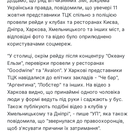
Додамо, що ряд вітчизняних ЗМІ, зокрема
Українська правда, повідомили, що увечері 11
жовтня представники ТЦК спільно з поліцією
провели рейди у клубах та ресторанах Києва,
Дніпра, Харкова, Хмельницького та інших міст, а
відповідні фото та відео було оприлюднено
користувачами соцмереж.
"У столиці, окрім рейду після концентру "Океану
Ельзи", перевірки провели у ресторанах
"Goodwine" та "Avalon". У Харкові представники
ТЦК навідалися до елітних закладів - "Че бар",
"Аргентина", "Лобстер" та інших. На відео з
Харкова видно, що принаймні одного чоловіка
люди у формі ведуть під руки і саджають у бус.
Також публікують подібні відео з клубів у
Хмельницькому та Дніпрі", - пише "УП", яка також
повідомила, що "звернулася до правоохоронців,
щоб з'ясувати причини їх затримання".