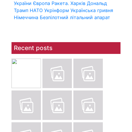
України
Європа
Ракета.
Харків
Дональд
Трамп
НАТО
Укрінформ
Українська гривня
Німеччина
Безпілотний літальний апарат
Recent posts