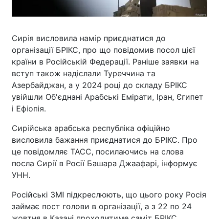
Сирія висловила намір приєднатися до
організації БРІКС, про що повідомив посол цієї
країни в Російській Федерації. Раніше заявки на
вступ також надіслали Туреччина та
Азербайджан, а у 2024 році до складу БРІКС
увійшли Об'єднані Арабські Емірати, Іран, Єгипет
і Ефіопія.
Сирійська арабська республіка офіційно
висловила бажання приєднатися до БРІКС. Про
це повідомляє ТАСС, посилаючись на слова
посла Сирії в Росії Башара Джаафарі, інформує
УНН.
Російські ЗМІ підкреслюють, що цього року Росія
займає пост голови в організації, а з 22 по 24
жовтня в Казані проходитиме саміт БРІКС.