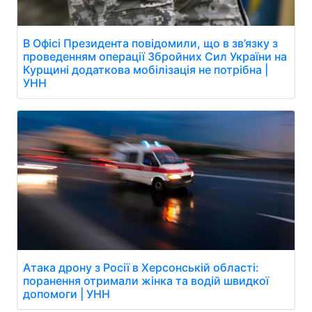
В Офісі Президента повідомили, що в зв’язку з
проведенням операції Збройних Сил України на
Курщині додаткова мобілізація не потрібна |
УНН
Атака дрону з Росії в Херсонській області:
поранення отримали жінка та водій швидкої
допомоги | УНН