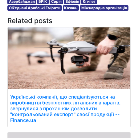
Азербайджан
БРІК
Сирія
Ефіопія
Єгипет
Об'єднані Арабські Емірати
Казань
Міжнародна організація
Related posts
Українські компанії, що спеціалізуються на
виробництві безпілотних літальних апаратів,
звернулися з проханням дозволити
"контрольований експорт" своєї продукції --
Finance.ua