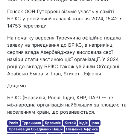
Генсек ООН Гутерреш візьме участь у саміті
БРІКС у російській казані4 жовтня 2024, 15:42 *
14753 перегляди
На початку вересня Туреччина офіційно подала
заявку на приєднання до БРІКС, а наприкінці
серпня влада Азербайджану висловила свої
наміри стати частиною цієї організації. У 2024
році до складу БРІКС також увійшли Об'єднані
Арабські Емірати, Іран, Єгипет і Ефіопія.
Додамо
БРІКС (Бразилія, Росія, Індія, КНР, ПАР) -- це
міжнародна організація найбільших за площею та
населенням країн, що розвиваються.
Росія
Туреччина
Бразилія
Китай
Індія
Іран
Організація Об'єднаних Націй
Південна Африка