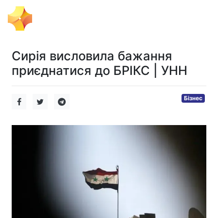
Тема Дня
Сирія висловила бажання
приєднатися до БРІКС | УНН
Бізнес