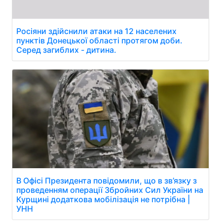
Росіяни здійснили атаки на 12 населених
пунктів Донецької області протягом доби.
Серед загиблих - дитина.
В Офісі Президента повідомили, що в зв’язку з
проведенням операції Збройних Сил України на
Курщині додаткова мобілізація не потрібна |
УНН