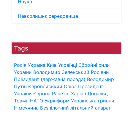
Наука
Навколишнє середовище
Tags
Росія
Україна
Київ
Українці
Збройні сили
України
Володимир Зеленський
Росіяни
Президент (державна посада)
Володимир
Путін
Європейський Союз
Президент
України
Європа
Ракета.
Харків
Дональд
Трамп
НАТО
Укрінформ
Українська гривня
Німеччина
Безпілотний літальний апарат