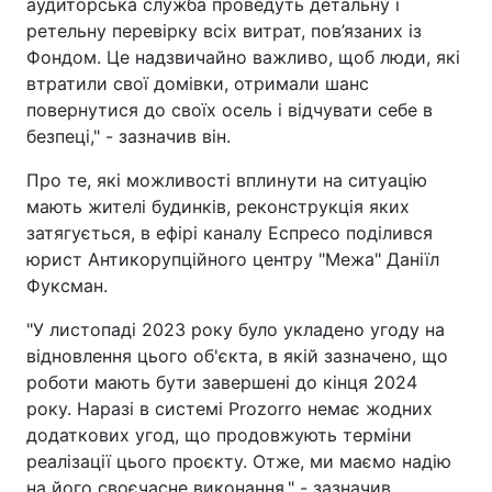
аудиторська служба проведуть детальну і
ретельну перевірку всіх витрат, пов’язаних із
Фондом. Це надзвичайно важливо, щоб люди, які
втратили свої домівки, отримали шанс
повернутися до своїх осель і відчувати себе в
безпеці," - зазначив він.
Про те, які можливості вплинути на ситуацію
мають жителі будинків, реконструкція яких
затягується, в ефірі каналу Еспресо поділився
юрист Антикорупційного центру "Межа" Даніїл
Фуксман.
"У листопаді 2023 року було укладено угоду на
відновлення цього об'єкта, в якій зазначено, що
роботи мають бути завершені до кінця 2024
року. Наразі в системі Prozorro немає жодних
додаткових угод, що продовжують терміни
реалізації цього проєкту. Отже, ми маємо надію
на його своєчасне виконання," - зазначив