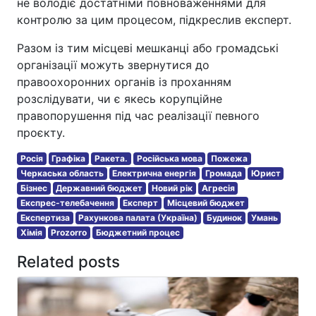
не володіє достатніми повноваженнями для
контролю за цим процесом, підкреслив експерт.
Разом із тим місцеві мешканці або громадські
організації можуть звернутися до
правоохоронних органів із проханням
розслідувати, чи є якесь корупційне
правопорушення під час реалізації певного
проєкту.
Росія
Графіка
Ракета.
Російська мова
Пожежа
Черкаська область
Електрична енергія
Громада
Юрист
Бізнес
Державний бюджет
Новий рік
Агресія
Експрес-телебачення
Експерт
Місцевий бюджет
Експертиза
Рахункова палата (Україна)
Будинок
Умань
Хімія
Prozorro
Бюджетний процес
Related posts