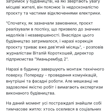
затримок у будівництві, на які звертають увагу
місцеві жителі, він пояснює їх недосконалістю
проєкту та частими відключеннями електрики.
"Спочатку, як зазначали замовники, проєкт
реалізували в поспіху, що призвело до значних
недоліків і незавершеності. Внаслідок цього
будівництво затрималося, і наразі корекція
проєкту триває вже дев'ятий місяць", - розповів
журналістам Віталій Короткошей, директор
підприємства "Уманьрембуд 2".
Наразі в будинку завершують монтаж технічного
поверху. Попереду - проведення комунікацій,
внутрішні та фасадні роботи. Але мешканці не
задоволені якістю робіт і вимагають експертизи
виконаного будівництва.
На даний момент усі постраждалі знайшли собі
тимчасове житло: хтось оселився в соціальних