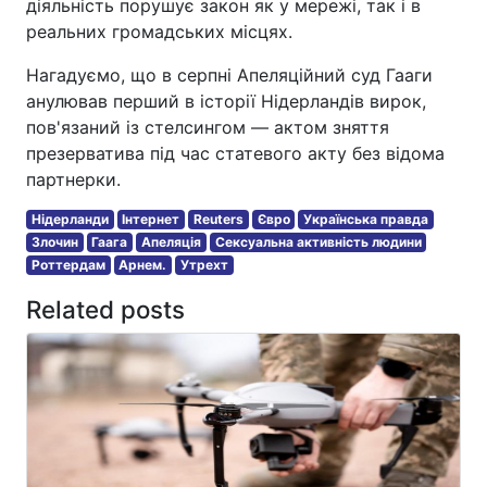
діяльність порушує закон як у мережі, так і в
реальних громадських місцях.
Нагадуємо, що в серпні Апеляційний суд Гааги
анулював перший в історії Нідерландів вирок,
пов'язаний із стелсингом — актом зняття
презерватива під час статевого акту без відома
партнерки.
Нідерланди
Інтернет
Reuters
Євро
Українська правда
Злочин
Гаага
Апеляція
Сексуальна активність людини
Роттердам
Арнем.
Утрехт
Related posts