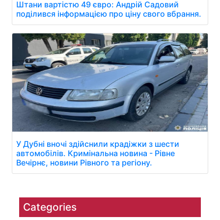
Штани вартістю 49 євро: Андрій Садовий
поділився інформацією про ціну свого вбрання.
У Дубні вночі здійснили крадіжки з шести
автомобілів. Кримінальна новина - Рівне
Вечірнє, новини Рівного та регіону.
Categories