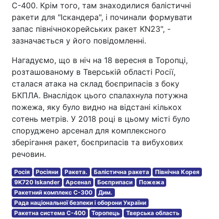
С-400. Крім того, там знаходилися балістичні
ракети для "Іскандера", і починали формувати
запас північнокорейських ракет KN23", -
зазначається у його повідомленні.
Нагадуємо, що в ніч на 18 вересня в Торопці,
розташованому в Тверській області Росії,
сталася атака на склад боєприпасів з боку
БКПЛА. Внаслідок цього спалахнула потужна
пожежа, яку було видно на відстані кількох
сотень метрів. У 2018 році в цьому місті було
споруджено арсенал для комплексного
зберігання ракет, боєприпасів та вибухових
речовин.
Росія
Росіяни
Ракета.
Балістична ракета
Північна Корея
9K720 Iskander
Арсенал
Боєприпаси
Пожежа
Ракетний комплекс С-300
Дим.
Рада національної безпеки і оборони України
Ракетна система С-400
Торопець
Тверська область