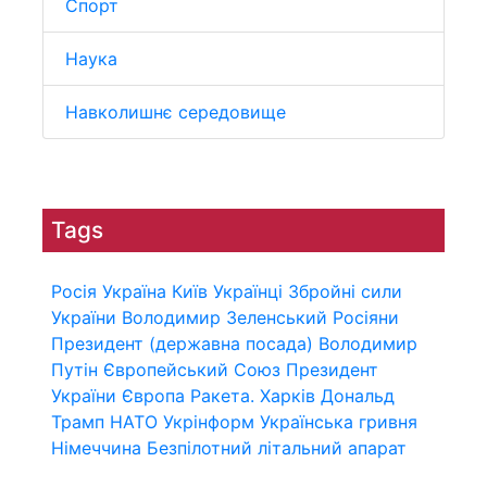
Спорт
Наука
Навколишнє середовище
Tags
Росія
Україна
Київ
Українці
Збройні сили
України
Володимир Зеленський
Росіяни
Президент (державна посада)
Володимир
Путін
Європейський Союз
Президент
України
Європа
Ракета.
Харків
Дональд
Трамп
НАТО
Укрінформ
Українська гривня
Німеччина
Безпілотний літальний апарат