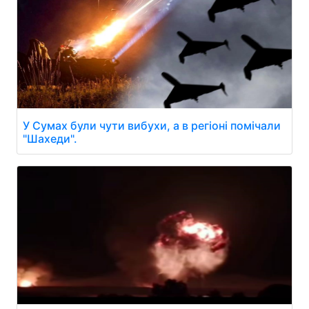
У Сумах були чути вибухи, а в регіоні помічали
"Шахеди".