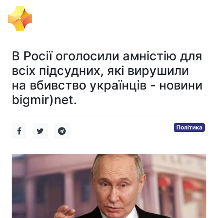
Тема Дня
В Росії оголосили амністію для
всіх підсудних, які вирушили
на вбивство українців - новини
bigmir)net.
Політика