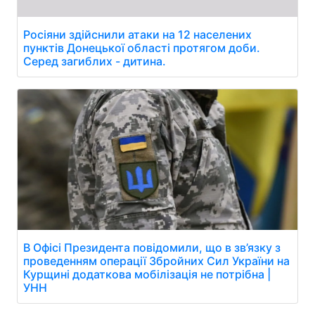
Росіяни здійснили атаки на 12 населених
пунктів Донецької області протягом доби.
Серед загиблих - дитина.
В Офісі Президента повідомили, що в зв’язку з
проведенням операції Збройних Сил України на
Курщині додаткова мобілізація не потрібна |
УНН