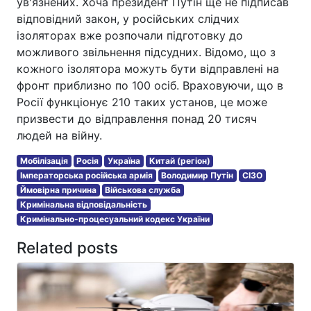
ув'язнених. Хоча президент Путін ще не підписав
відповідний закон, у російських слідчих
ізоляторах вже розпочали підготовку до
можливого звільнення підсудних. Відомо, що з
кожного ізолятора можуть бути відправлені на
фронт приблизно по 100 осіб. Враховуючи, що в
Росії функціонує 210 таких установ, це може
призвести до відправлення понад 20 тисяч
людей на війну.
Мобілізація
Росія
Україна
Китай (регіон)
Імператорська російська армія
Володимир Путін
СІЗО
Ймовірна причина
Військова служба
Кримінальна відповідальність
Кримінально-процесуальний кодекс України
Related posts