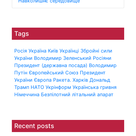
Навколишнє середовище
Tags
Росія
Україна
Київ
Українці
Збройні сили
України
Володимир Зеленський
Росіяни
Президент (державна посада)
Володимир
Путін
Європейський Союз
Президент
України
Європа
Ракета.
Харків
Дональд
Трамп
НАТО
Укрінформ
Українська гривня
Німеччина
Безпілотний літальний апарат
Recent posts