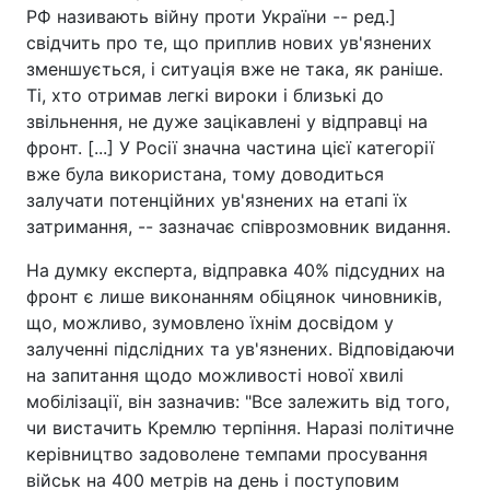
РФ називають війну проти України -- ред.]
свідчить про те, що приплив нових ув'язнених
зменшується, і ситуація вже не така, як раніше.
Ті, хто отримав легкі вироки і близькі до
звільнення, не дуже зацікавлені у відправці на
фронт. [...] У Росії значна частина цієї категорії
вже була використана, тому доводиться
залучати потенційних ув'язнених на етапі їх
затримання, -- зазначає співрозмовник видання.
На думку експерта, відправка 40% підсудних на
фронт є лише виконанням обіцянок чиновників,
що, можливо, зумовлено їхнім досвідом у
залученні підслідних та ув'язнених. Відповідаючи
на запитання щодо можливості нової хвилі
мобілізації, він зазначив: "Все залежить від того,
чи вистачить Кремлю терпіння. Наразі політичне
керівництво задоволене темпами просування
військ на 400 метрів на день і поступовим