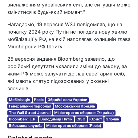
виснаженням українських сил, але ситуація може
змінитися в будь-який момент."
Нагадаємо, 19 вересня WSJ повідомляв, що на
початку 2024 року Путін не погодив нову хвилю
мобілізації у РФ, на якій наполягав колишній глава
Міноборони РФ Шойгу.
25 вересня видання Bloomberg заявило, що
російські депутати ухвалили зміни до закону, за
яким РФ може залучати до лав своєї армії осіб,
які мають статус підозрюваних у скоєнні
злочинів.
Мобілізація
Росія
Збройні сили України
Генеральний персонал
Московський Кремль
The Wall Street Journal
Міністерство оборони (Україна)
Bloomberg L.P.
Володимир Путін
СІЗО
Юрист
Злочин
Військова служба
Міністерство оборони (Росія)