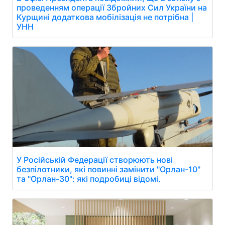
проведенням операції Збройних Сил України на
Курщині додаткова мобілізація не потрібна |
УНН
У Російській Федерації створюють нові
безпілотники, які повинні замінити "Орлан-10"
та "Орлан-30": які подробиці відомі.