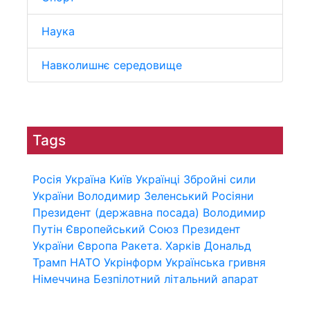
Наука
Навколишнє середовище
Tags
Росія
Україна
Київ
Українці
Збройні сили
України
Володимир Зеленський
Росіяни
Президент (державна посада)
Володимир
Путін
Європейський Союз
Президент
України
Європа
Ракета.
Харків
Дональд
Трамп
НАТО
Укрінформ
Українська гривня
Німеччина
Безпілотний літальний апарат