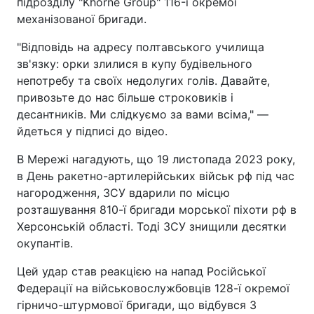
підрозділу "Khorne Group" 116-ї окремої
механізованої бригади.
"Відповідь на адресу полтавського училища
зв'язку: орки злилися в купу будівельного
непотребу та своїх недолугих голів. Давайте,
привозьте до нас більше строковиків і
десантників. Ми слідкуємо за вами всіма," —
йдеться у підписі до відео.
В Мережі нагадують, що 19 листопада 2023 року,
в День ракетно-артилерійських військ рф під час
нагородження, ЗСУ вдарили по місцю
розташування 810-ї бригади морської піхоти рф в
Херсонській області. Тоді ЗСУ знищили десятки
окупантів.
Цей удар став реакцією на напад Російської
Федерації на військовослужбовців 128-ї окремої
гірничо-штурмової бригади, що відбувся 3