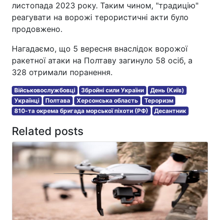
листопада 2023 року. Таким чином, "традицію"
реагувати на ворожі терористичні акти було
продовжено.
Нагадаємо, що 5 вересня внаслідок ворожої
ракетної атаки на Полтаву загинуло 58 осіб, а
328 отримали поранення.
Військовослужбовці
Збройні сили України
День (Київ)
Українці
Полтава
Херсонська область
Тероризм
810-та окрема бригада морської піхоти (РФ)
Десантник
Related posts