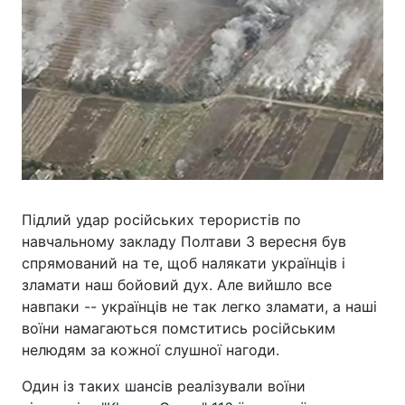
Підлий удар російських терористів по
навчальному закладу Полтави 3 вересня був
спрямований на те, щоб налякати українців і
зламати наш бойовий дух. Але вийшло все
навпаки -- українців не так легко зламати, а наші
воїни намагаються помститись російським
нелюдям за кожної слушної нагоди.
Один із таких шансів реалізували воїни