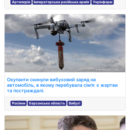
Артилерія
Імператорська російська армія
Укрінформ
Окупанти скинули вибуховий заряд на
автомобіль, в якому перебувала сім’я: є жертви
та постраждалі.
Росіяни
Херсонська область
Вибух!