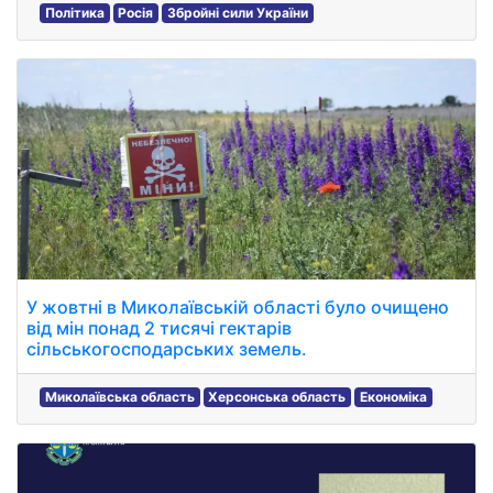
Політика
Росія
Збройні сили України
У жовтні в Миколаївській області було очищено
від мін понад 2 тисячі гектарів
сільськогосподарських земель.
Миколаївська область
Херсонська область
Економіка