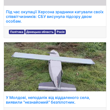
Під час окупації Херсона зрадники катували своїх
співвітчизників: СБУ висунула підозру двом
особам.
Політика
Донецька область
Росія
У Молдові, неподалік від віддаленого села,
виявили "незнайомий" безпілотник.