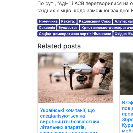
По суті, "АдН" і АСВ перетворилися на 
східних німців щодо заможної західної 
Німеччина
Ракета.
Радянський Союз
Альтернат
Саксонія
Бундестаг
Християнсько-демократичн
Соціал-демократична партія Німеччини
Східна Ні
Related posts
В Оф
пові
Українські компанії, що
пров
спеціалізуються на
Збро
виробництві безпілотних
Курщ
літальних апаратів,
мобі
звернулися з проханням