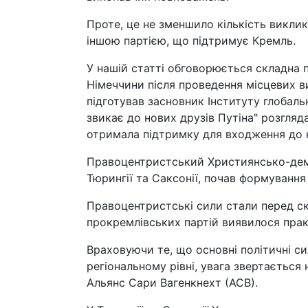
Проте, це не зменшило кількість викликі
іншою партією, що підтримує Кремль.
У нашій статті обговорюється складна п
Німеччини після проведення місцевих в
підготував засновник Інституту глобаль
звикає до нових друзів Путіна" розгля
отримала підтримку для входження до к
Правоцентристський Християнсько-демо
Тюрингії та Саксонії, почав формування 
Правоцентристські сили стали перед ск
прокремлівських партій виявилося пра
Враховуючи те, що основні політичні с
регіональному рівні, увага звертається 
Альянс Сари Вагенкнехт (АСВ).