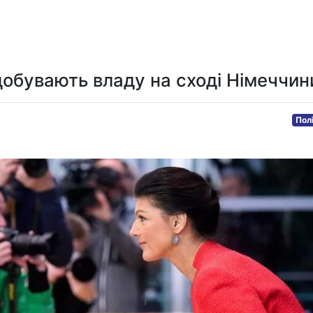
Мистецтво та розваги
Технологія
Здоров'я
Спорт
здобувають владу на сході Німеччин
Пол