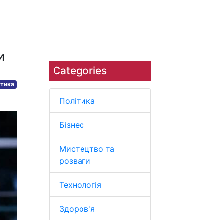
Наука
Навколишнє середовище
и
Categories
ітика
Політика
Бізнес
Мистецтво та
розваги
Технологія
Здоров'я