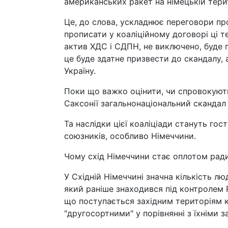
американських ракет на німецькій терит
Це, до слова, ускладнює переговори пр
прописати у коаліційному договорі ці т
актив ХДС і СДПН, не виключено, буде г
це буде здатне призвести до скандалу, 
Україну.
Поки що важко оцінити, чи спровокують
Саксонії загальнонаціональний скандал 
Та наслідки цієї коаліціади стануть го
союзників, особливо Німеччини.
Чому схід Німеччини стає оплотом ради
У Східній Німеччині значна кількість л
який раніше знаходився під контролем 
що поступається західним територіям к
"другосортними" у порівнянні з їхніми 