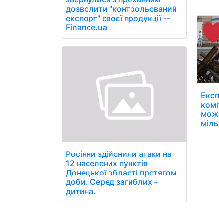
дозволити "контрольований
експорт" своєї продукції --
Finance.ua
Експ
комп
може
міль
Росіяни здійснили атаки на
12 населених пунктів
Донецької області протягом
доби. Серед загиблих -
дитина.