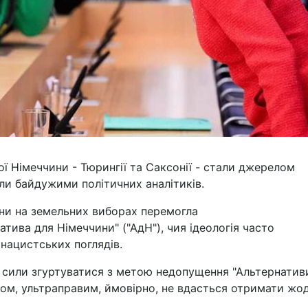
ої Німеччини - Тюрингії та Саксонії - стали джерелом
или байдужими політичних аналітиків.
ини на земельних виборах перемогла
тива для Німеччини" ("АдН"), чия ідеологія часто
онацистських поглядів.
ні сили згуртуватися з метою недопущення "Альтернатив
ном, ультраправим, ймовірно, не вдасться отримати жо