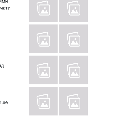
іями
имати
ід
лише