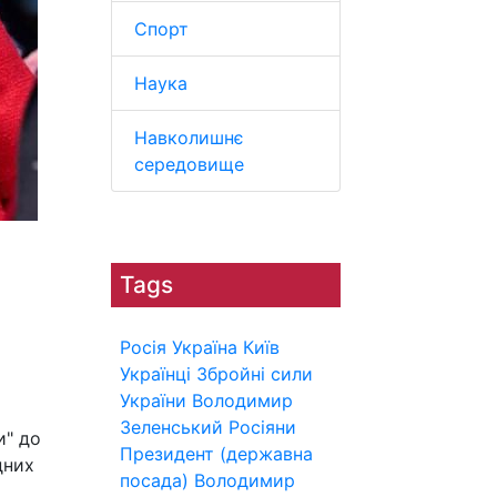
Спорт
Наука
Навколишнє
середовище
Tags
Росія
Україна
Київ
Українці
Збройні сили
України
Володимир
Зеленський
Росіяни
и" до
Президент (державна
дних
посада)
Володимир