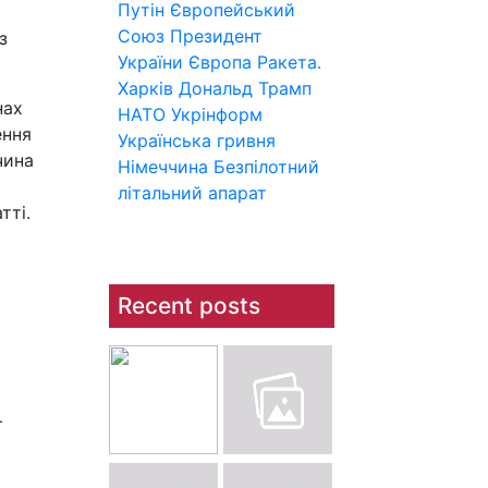
Путін
Європейський
Союз
Президент
з
України
Європа
Ракета.
Харків
Дональд Трамп
нах
НАТО
Укрінформ
ення
Українська гривня
чина
Німеччина
Безпілотний
літальний апарат
тті.
Recent posts
–