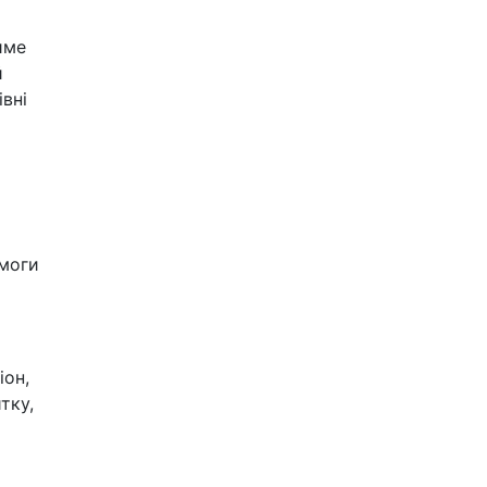
име
й
вні
омоги
іон,
тку,