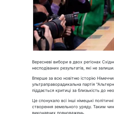
Вересневі вибори в двох регіонах Східн
несподіваних результатів, які не залиш
Вперше за всю новітню історію Німечч
ультраправорадикальна партія "Альтерна
піддається критиці за близькість до не
Це спонукало всі інші німецькі політич
створення земельного уряду. Таким чи
виконавчих повноважень.