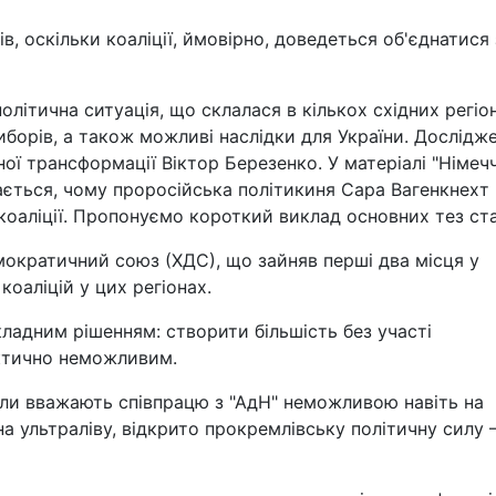
в, оскільки коаліції, ймовірно, доведеться об'єднатися 
олітична ситуація, що склалася в кількох східних регіо
иборів, а також можливі наслідки для України. Дослідж
ної трансформації Віктор Березенко. У матеріалі "Німеч
дається, чому проросійська політикиня Сара Вагенкнехт
оаліції. Пропонуємо короткий виклад основних тез ста
кратичний союз (ХДС), що зайняв перші два місця у
коаліцій у цих регіонах.
ладним рішенням: створити більшість без участі
ктично неможливим.
или вважають співпрацю з "АдН" неможливою навіть на
на ультраліву, відкрито прокремлівську політичну силу 