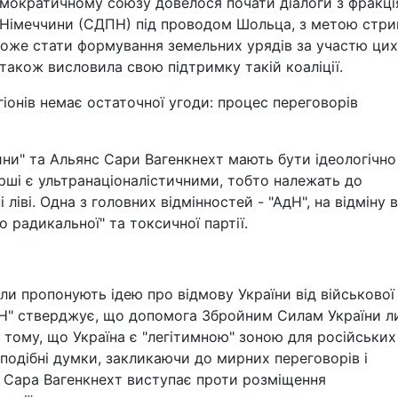
емократичному союзу довелося почати діалоги з фракц
 Німеччини (СДПН) під проводом Шольца, з метою стр
може стати формування земельних урядів за участю цих
також висловила свою підтримку такій коаліції.
іонів немає остаточної угоди: процес переговорів
ини" та Альянс Сари Вагенкнехт мають бути ідеологічно
ші є ультранаціоналістичними, тобто належать до
 ліві. Одна з головних відмінностей - "АдН", на відміну в
 радикальної" та токсичної партії.
или пропонують ідею про відмову України від військової
АдН" стверджує, що допомога Збройним Силам України 
а тому, що Україна є "легітимною" зоною для російських
 подібні думки, закликаючи до мирних переговорів і
 Сара Вагенкнехт виступає проти розміщення