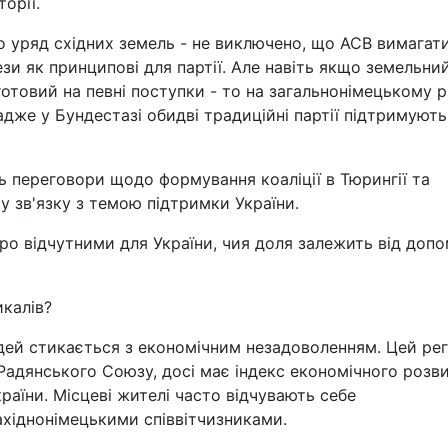
орії.
о уряд східних земель - не виключено, що АСВ вимагат
ези як принципові для партії. Але навіть якщо земельни
отовий на певні поступки - то на загальнонімецькому рі
адже у Бундестазі обидві традиційні партії підтримують
 переговори щодо формування коаліції в Тюрингії та
у зв'язку з темою підтримки України.
стро відчутними для України, чия доля залежить від доп
калів?
юдей стикається з економічним незадоволенням. Цей рег
Радянського Союзу, досі має індекс економічного розви
раїни. Місцеві жителі часто відчувають себе
західнонімецькими співвітчизниками.