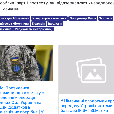
особливі партії протесту, які віддзеркалюють невдоволе
Німеччини.
ива для Німеччини
Ультраправа політика
Володимир Путін
Тюрінгія
ий союз Німеччини
Коаліція
Ідеологія
меччина
Радикалізм (історичний)
ісі Президента
домили, що в зв’язку з
еденням операції
У Німеччині оголосили пр
йних Сил України на
передачу Україні системи
ині додаткова
батарей IRIS-T SLM, яка
лізація не потрібна | УНН