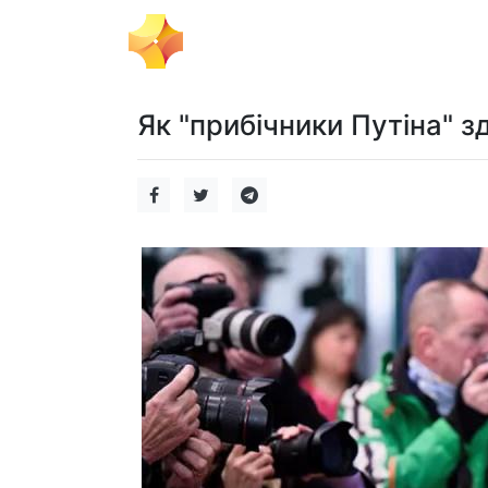
Тема Дня
Політика
Бізнес
Як "прибічники Путіна" 