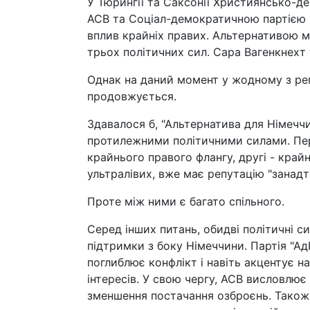
У Тюрингії та Саксонії Християнсько-д
АСВ та Соціал-демократичною партією
вплив крайніх правих. Альтернативою 
трьох політичних сил. Сара Вагенкнехт 
Однак на даний момент у жодному з рег
продовжується.
Здавалося б, "Альтернатива для Німечч
протилежними політичними силами. Пер
крайнього правого флангу, другі - крайні
ультралівих, вже має репутацію "занадто
Проте між ними є багато спільного.
Серед інших питань, обидві політичні с
підтримки з боку Німеччини. Партія "
поглиблює конфлікт і навіть акцентує н
інтересів. У свою чергу, АСВ висловлює
зменшення постачання озброєнь. Також