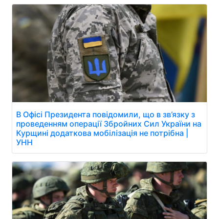
В Офісі Президента повідомили, що в зв’язку з
проведенням операції Збройних Сил України на
Курщині додаткова мобілізація не потрібна |
УНН