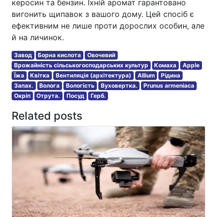
керосин та бензин. Їхній аромат гарантовано
вигонить щипавок з вашого дому. Цей спосіб є
ефективним не лише проти дорослих особин, але
й на личинок.
Завод
Борна кислота
Овочевий
Врожайність сільськогосподарських культур
Комаха
Apple
Їжа
Квітка
Вентиляція (архітектура)
Allium
Рідина
Запах.
Волога
Вологість
Вуховертка.
Prunus armeniaca
Окріп
Отрута.
Посуд
Герб.
Related posts