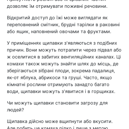
дозволяє їм отримувати поживні речовини.
Відкритий доступ до їжі може виглядати як
переповнений смітник, брудні тарілки в раковині
або ящик, наповнений овочами та фруктами.
У приміщеннях щипавки з'являються з подібних
причин. Вони можуть потрапити через підвал або
ж оселитися в забитих вентиляційних каналах. Ці
комахи також можуть знайти шлях до місць, де
зберігаються зібрані плоди, зокрема падалиця,
як-от яблука, абрикоси та груші. Часто, якщо
кімнатні рослини отримують занадто багато
води, щипавки можуть з'явитися і в горщиках.
Чи можуть щипавки становити загрозу для
людей?
Щипавка дійсно може вщипнути або вкусити.
Але робить це комаха рідко і лише з метою