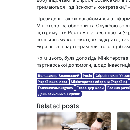
добу відбивають спроби російських вій
тримаються і здійснюють контратаки," 
Президент також ознайомився з інформ
Міністерства оборони та Службою зовні
підтримують Росію у її агресії проти Ук
політичному контексті, як відкрито, так
Україні та її партнерам для того, щоб з
Крім цього, була доповідь Міністерств
партнерської допомоги, щодо інвестиці
Володимир Зеленський
Росія
Збройні сили Украї
Українська мова
Міністерство оборони (Україна)
Головнокомандувач
Глава держави
Воєнна розв
День захисника України
Related posts