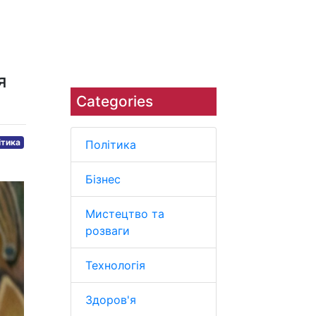
Наука
Навколишнє середовище
я
Categories
ітика
Політика
Бізнес
Мистецтво та
розваги
Технологія
Здоров'я