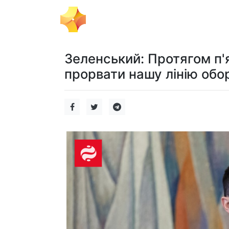
Тема Дня
Політика
Бізнес
Зеленський: Протягом п'
прорвати нашу лінію обор