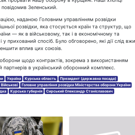
ськ прорвати нашу оборону в Курщині. Наші хлопці
- повідомив Зеленський.
ацією, наданою Головним управлінням розвідки
шньої розвідки, яка стосується країн та структур, що
раїни — як в військовому, так і в економічному та
 і у прихований спосіб. Було обговорено, які дії слід вж
меншити вплив цих союзів.
а оборони щодо контрактів, зокрема з використанням
й партнерів в український оборонний комплекс.
ни
Україна
Курська область
Президент (державна посада)
Військові
Головне управління розвідки Міністерства оборони України
ідка
Курська губернія
Сирський Олександр Станіславович