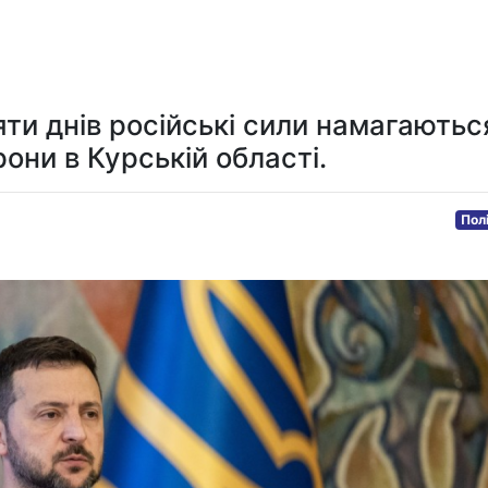
Мистецтво та розваги
Технологія
Здоров'я
Спорт
яти днів російські сили намагаютьс
они в Курській області.
Пол