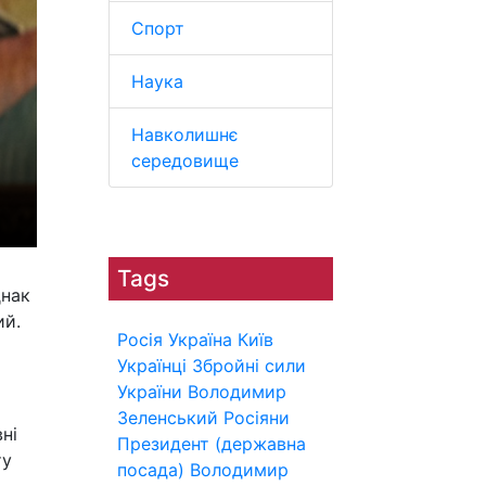
Спорт
Наука
Навколишнє
середовище
Tags
днак
ий.
Росія
Україна
Київ
Українці
Збройні сили
України
Володимир
Зеленський
Росіяни
ні
Президент (державна
ту
посада)
Володимир