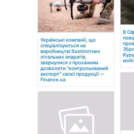
В Оф
пові
Українські компанії, що
пров
спеціалізуються на
Збро
виробництві безпілотних
Курщ
літальних апаратів,
мобі
звернулися з проханням
дозволити "контрольований
експорт" своєї продукції --
Finance.ua