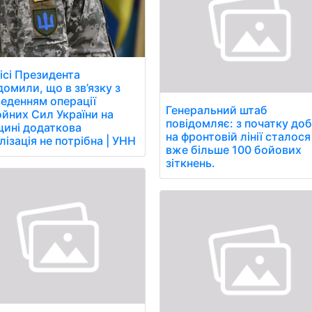
ісі Президента
домили, що в зв’язку з
еденням операції
Генеральний штаб
йних Сил України на
повідомляє: з початку до
ині додаткова
на фронтовій лінії сталося
лізація не потрібна | УНН
вже більше 100 бойових
зіткнень.