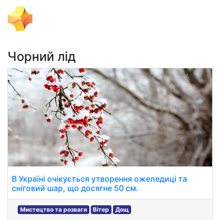
Тема Дня
Чорний лід
В Україні очікується утворення ожеледиці та
сніговий шар, що досягне 50 см.
Мистецтво та розваги
Вітер
Дощ