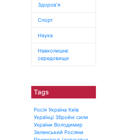
Здоров'я
Спорт
Наука
Навколишнє
середовище
Tags
Росія
Україна
Київ
Українці
Збройні сили
України
Володимир
Зеленський
Росіяни
Президент (державна