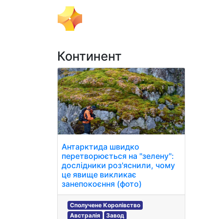
Тема Дня
Політика
Бізнес
Континент
Антарктида швидко
перетворюється на "зелену":
дослідники роз'яснили, чому
це явище викликає
занепокоєння (фото)
Сполучене Королівство
Австралія
Завод