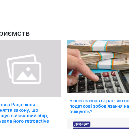
Мистецтво та розваги
Технологія
Здоров'я
Спорт
приємств
Бізнес зазнав втрат: які н
овна Рада після
податкові зобов'язання н
няття закону, що
очікують?
ищує військовий збір,
увала його retroactive
Дефіцит