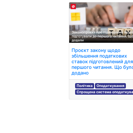
Проєкт закону щодо
збільшення податкових
ставок підготовлений дл
першого читання. Що бул
додано
Політика
Оподаткування
Спрощена система оподаткуванн