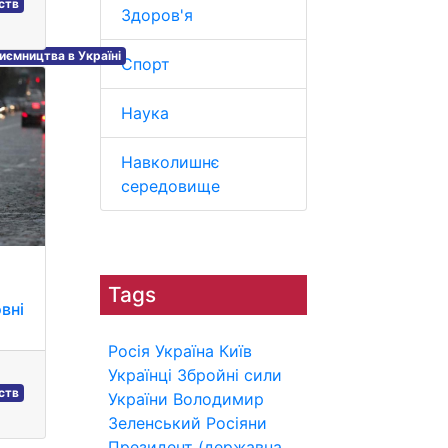
ств
Здоров'я
риємництва в Україні
Спорт
Наука
Навколишнє
середовище
Tags
вні
Росія
Україна
Київ
Українці
Збройні сили
ств
України
Володимир
Зеленський
Росіяни
Президент (державна