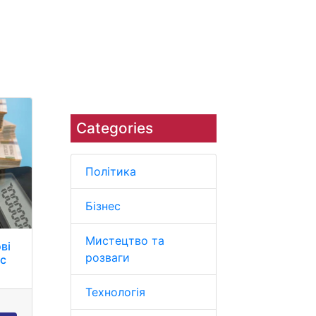
Наука
Навколишнє середовище
Categories
Політика
Бізнес
Мистецтво та
ові
розваги
ас
Технологія