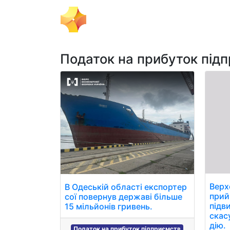
Тема Дня
Політика
Бізнес
Податок на прибуток під
Верх
В Одеській області експортер
прий
сої повернув державі більше
підв
15 мільйонів гривень.
скас
дію.
Податок на прибуток підприємств