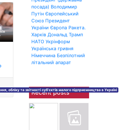
посада)
Володимир
Путін
Європейський
Союз
Президент
України
Європа
Ракета.
Харків
Дональд Трамп
НАТО
Укрінформ
Українська гривня
Німеччина
Безпілотний
я
літальний апарат
о
я, обліку та звітності суб'єктів малого підприємництва в Україні
Recent posts