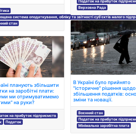
Податок на прибуток підприєм
Верховна Рада
ітика
ощена система оподаткування, обліку та звітності суб'єктів малого підп
нний стан
В Україні було прийнято
раїні планують збільшити
"історичне" рішення щодо
тки на заробітні плати:
збільшення податків: осно
суми ми отримуватимемо
зміни та новації.
тими" на руки?
Воєнний стан
аток на прибуток підприємств
Податок на прибуток підприєм
к
Податок
Мінімальна заробітна плата