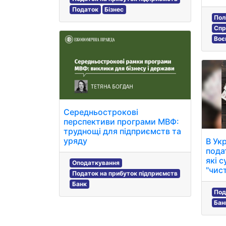
Податок
Бізнес
Пол
Спр
Воє
Середньострокові
перспективи програми МВФ:
труднощі для підприємств та
уряду
В Ук
пода
які 
Оподаткування
"чис
Податок на прибуток підприємств
Банк
Под
Бан