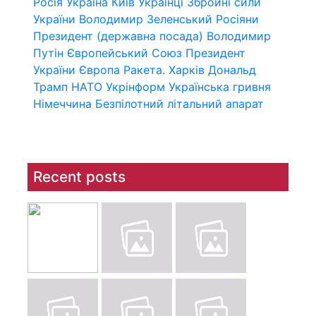
Росія
Україна
Київ
Українці
Збройні сили
України
Володимир Зеленський
Росіяни
Президент (державна посада)
Володимир
Путін
Європейський Союз
Президент
України
Європа
Ракета.
Харків
Дональд
Трамп
НАТО
Укрінформ
Українська гривня
Німеччина
Безпілотний літальний апарат
Recent posts