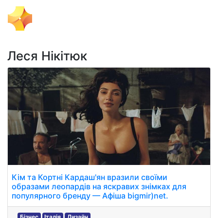
Тема Дня
Леся Нікітюк
Кім та Кортні Кардаш'ян вразили своїми
образами леопардів на яскравих знімках для
популярного бренду — Афіша bigmir)net.
Бізнес
Італія
Дизайн