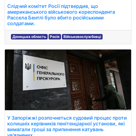
Слідчий комітет Росії підтвердив, що
американського військового кореспондента
Рассела Бентлі було вбито російськими
солдатами.
Донецька область
Росія
Військовослужбовці
У Запоріжжі розпочнеться судовий процес проти
колишніх керівників пенітенціарної установи, які
вимагали гроші за припинення катувань
ув'язнених.