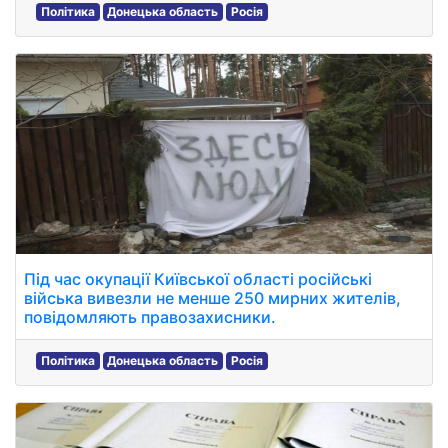
Політика
Донецька область
Росія
Під час окупації Київської області російські
війська вивезли не менше 250 мирних жителів,
повідомляють правозахисники.
Політика
Донецька область
Росія