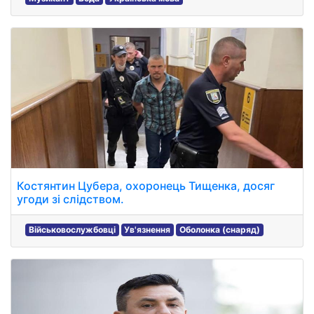
Костянтин Цубера, охоронець Тищенка, досяг
угоди зі слідством.
Військовослужбовці
Ув'язнення
Оболонка (снаряд)