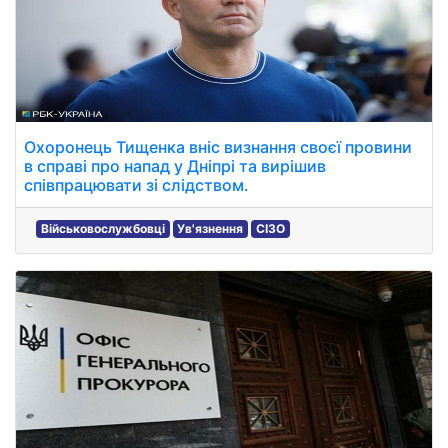
Охоронець Тищенка вніс визнання своєї провини
в справі про напад у Дніпрі та вирішив
співпрацювати зі слідством.
Військовослужбовці
Ув'язнення
СІЗО