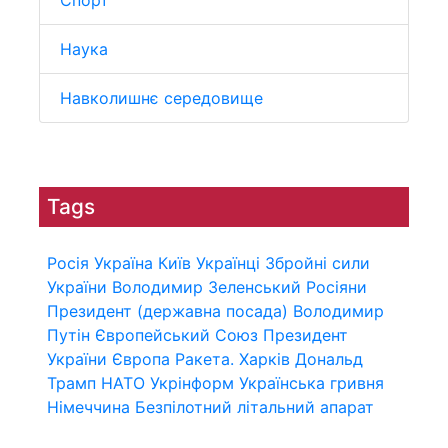
Спорт
Наука
Навколишнє середовище
Tags
Росія
Україна
Київ
Українці
Збройні сили
України
Володимир Зеленський
Росіяни
Президент (державна посада)
Володимир
Путін
Європейський Союз
Президент
України
Європа
Ракета.
Харків
Дональд
Трамп
НАТО
Укрінформ
Українська гривня
Німеччина
Безпілотний літальний апарат