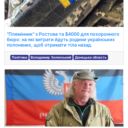
"Племінник" з Ростова та $4000 для похоронного
бюро: на які витрати йдуть родини українських
полонених, щоб отримати тіла назад.
Політика
Володимир Зеленський
Донецька область