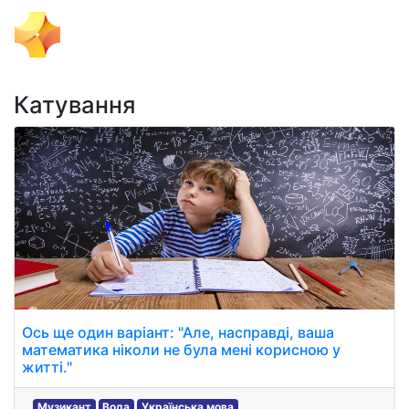
Тема Дня
Катування
Ось ще один варіант: "Але, насправді, ваша
математика ніколи не була мені корисною у
житті."
Музикант
Вода
Українська мова