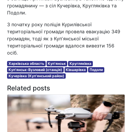
громадянину — з сіл Кучерівка, Кругляківка та
Подоли.
З початку року поліція Курилівської
територіальної громади провела евакуацію 349
громадян, тоді як з Купʼянської міської
територіальної громади вдалося вивезти 156
осіб.
Харківська область
Куп'янськ
Кругляківка
Куп'янськ-Вузловий (станція)
Ківшарівка
Подоли
Кучерівка (Куп'янський район)
Related posts