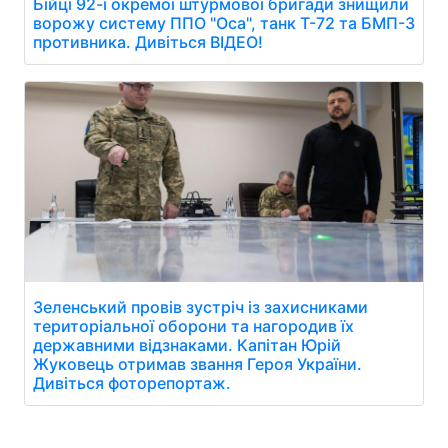
Бійці 92-ї окремої штурмової бригади знищили
ворожу систему ППО "Оса", танк Т-72 та БМП-3
противника. Дивіться ВІДЕО!
Зеленський провів зустріч із захисниками
територіальної оборони та нагородив їх
державними відзнаками. Капітан Юрій
Жуковець отримав звання Героя України.
Дивіться фоторепортаж.