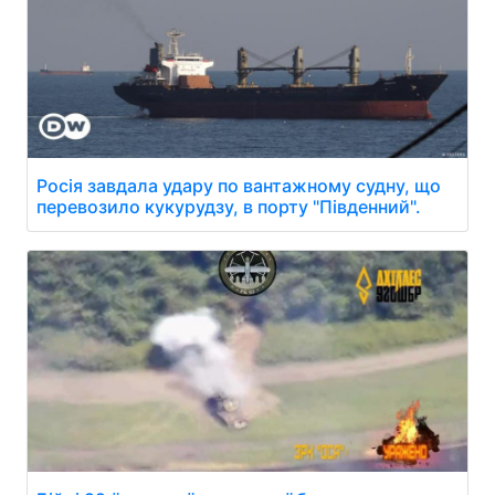
Росія завдала удару по вантажному судну, що
перевозило кукурудзу, в порту "Південний".