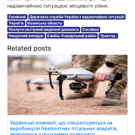
надзвичайною ситуацією місцевого рівня.
Facebook
Державна служба України з надзвичайних ситуацій
Чернігів
Волинська область
Послуги екстреної медичної допомоги
Соснівка
Нещасний випадок
Камінь-Каширський район
Трактор.
Related posts
Українські компанії, що спеціалізуються на
виробництві безпілотних літальних апаратів,
звернулися з проханням дозволити