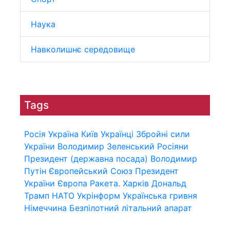
Наука
Навколишнє середовище
Tags
Росія
Україна
Київ
Українці
Збройні сили
України
Володимир Зеленський
Росіяни
Президент (державна посада)
Володимир
Путін
Європейський Союз
Президент
України
Європа
Ракета.
Харків
Дональд
Трамп
НАТО
Укрінформ
Українська гривня
Німеччина
Безпілотний літальний апарат