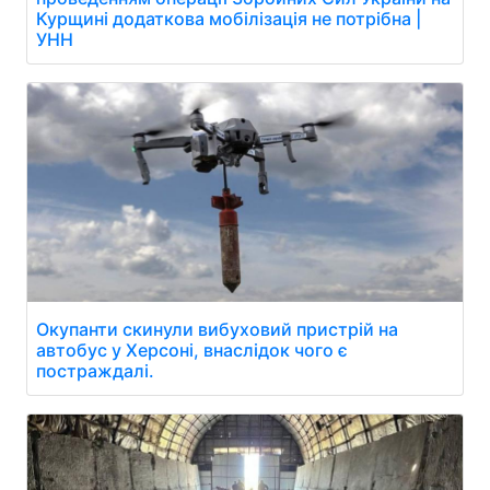
Курщині додаткова мобілізація не потрібна |
УНН
Окупанти скинули вибуховий пристрій на
автобус у Херсоні, внаслідок чого є
постраждалі.