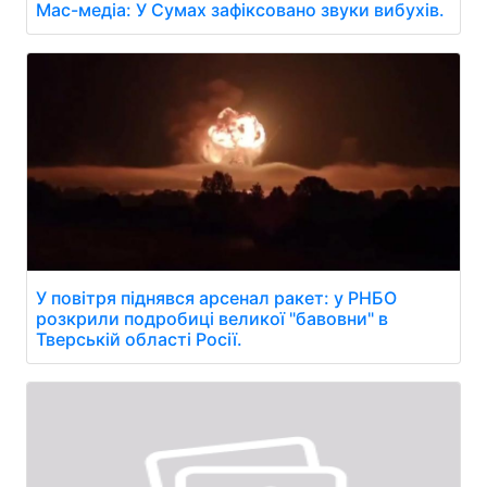
Мас-медіа: У Сумах зафіксовано звуки вибухів.
У повітря піднявся арсенал ракет: у РНБО
розкрили подробиці великої "бавовни" в
Тверській області Росії.