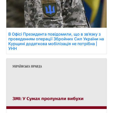
В Офісі Президента повідомили, що в зв’язку з
проведенням операції Збройних Сил України на
Курщині додаткова мобілізація не потрібна |
УНН