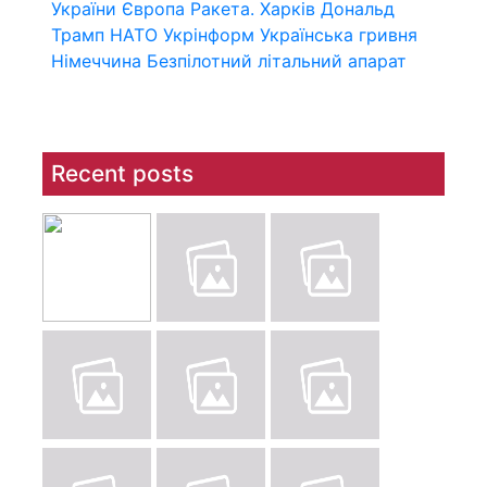
України
Європа
Ракета.
Харків
Дональд
Трамп
НАТО
Укрінформ
Українська гривня
Німеччина
Безпілотний літальний апарат
Recent posts