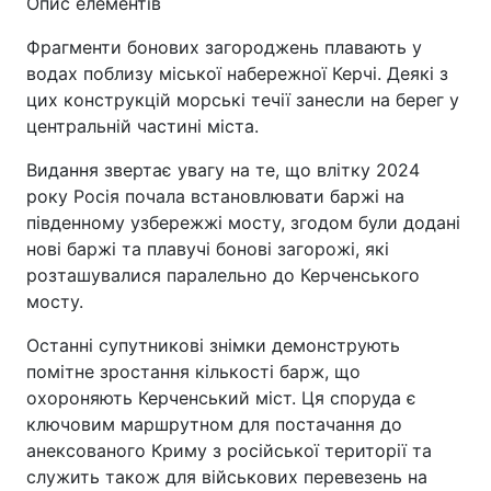
Опис елементів
Фрагменти бонових загороджень плавають у
водах поблизу міської набережної Керчі. Деякі з
цих конструкцій морські течії занесли на берег у
центральній частині міста.
Видання звертає увагу на те, що влітку 2024
року Росія почала встановлювати баржі на
південному узбережжі мосту, згодом були додані
нові баржі та плавучі бонові загорожі, які
розташувалися паралельно до Керченського
мосту.
Останні супутникові знімки демонструють
помітне зростання кількості барж, що
охороняють Керченський міст. Ця споруда є
ключовим маршрутном для постачання до
анексованого Криму з російської території та
служить також для військових перевезень на