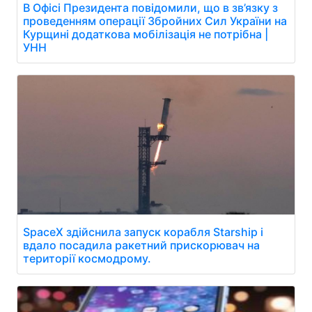
В Офісі Президента повідомили, що в зв’язку з
проведенням операції Збройних Сил України на
Курщині додаткова мобілізація не потрібна |
УНН
SpaceX здійснила запуск корабля Starship і
вдало посадила ракетний прискорювач на
території космодрому.