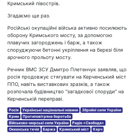
Кримський півострів.
Згадаємо ще раз.
Російські окупаційні війська активно посилюють
оборону Кримського мосту, за допомогою
плавучих загороджень і барж, а також
споруджуючи бетонні укріплення на березі біля
арочного прольоту мосту.
Речник ВМС ЗСУ Дмитро Плетенчук заявляв, що
росія продовжує стягувати на Керченський міст
ППО, навіть виставкових зразків, а також
розпочала будівництво "загадкової споруди" на
Керченській переправі.
Росія
Українські національні новини
Збройні сили України
Крим
Протиповітряна боротьба
Військово-морські сили України
Радіо «Свобода»
Океанська течія
Баржа
Кримський міст
Керч