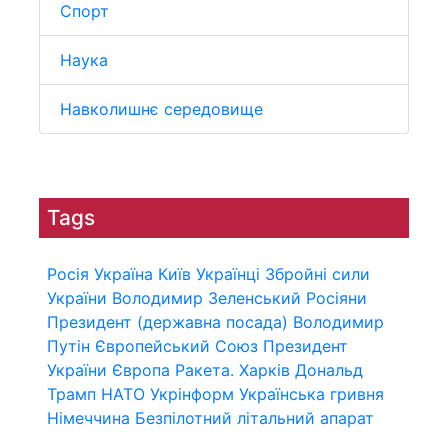
Спорт
Наука
Навколишнє середовище
Tags
Росія
Україна
Київ
Українці
Збройні сили
України
Володимир Зеленський
Росіяни
Президент (державна посада)
Володимир
Путін
Європейський Союз
Президент
України
Європа
Ракета.
Харків
Дональд
Трамп
НАТО
Укрінформ
Українська гривня
Німеччина
Безпілотний літальний апарат