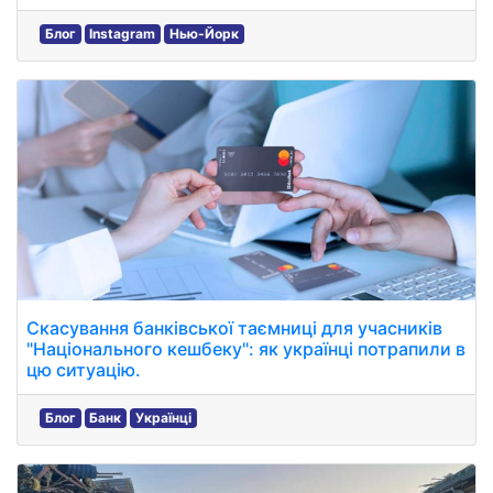
Блог
Instagram
Нью-Йорк
Скасування банківської таємниці для учасників
"Національного кешбеку": як українці потрапили в
цю ситуацію.
Блог
Банк
Українці