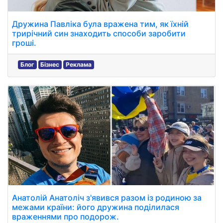
Дружина Павліка була вражена тим, як їхній
трирічний син знаходить способи заробити
гроші.
Блог
Бізнес
Реклама
Анатолій Анатоліч з'явився разом із родиною за
межами країни: його дружина поділилася
враженнями про подорож.