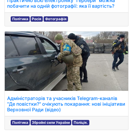
Практично всю електроніку "Гербери" можна
побачити на одній фотографії: яка її вартість?
Політика
Росія
Фотографія
Адміністраторів та учасників Telegram-каналів
"Де повістки?" очікують покарання: нові ініціативи
Верховної Ради (відео)
Політика
Збройні сили України
Поліція.