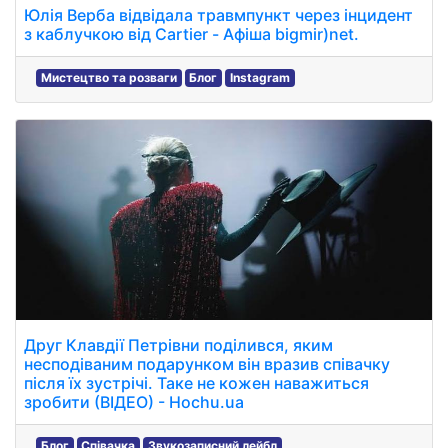
Юлія Верба відвідала травмпункт через інцидент
з каблучкою від Cartier - Афіша bigmir)net.
Мистецтво та розваги
Блог
Instagram
Друг Клавдії Петрівни поділився, яким
несподіваним подарунком він вразив співачку
після їх зустрічі. Таке не кожен наважиться
зробити (ВІДЕО) - Hochu.ua
Блог
Співачка
Звукозаписний лейбл