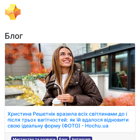
Тема Дня
Блог
Христина Решетнік вразила всіх світлинами до і
після трьох вагітностей: як їй вдалося відновити
свою ідеальну форму (ФОТО) - Hochu.ua
Мистецтво та розваги
Блог
Instagram