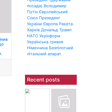
посада)
Володимир
Путін
Європейський
Союз
Президент
України
Європа
Ракета.
Харків
Дональд Трамп
НАТО
Укрінформ
інив
Українська гривня
що
Німеччина
Безпілотний
и.
літальний апарат
Recent posts