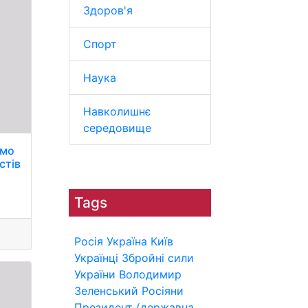
Здоров'я
Спорт
Наука
Навколишнє
середовище
амо
стів
Tags
Росія
Україна
Київ
Українці
Збройні сили
України
Володимир
Зеленський
Росіяни
Президент (державна