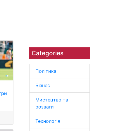
Наука
Навколишнє середовище
Categories
Політика
Бізнес
гри
Мистецтво та
розваги
Технологія