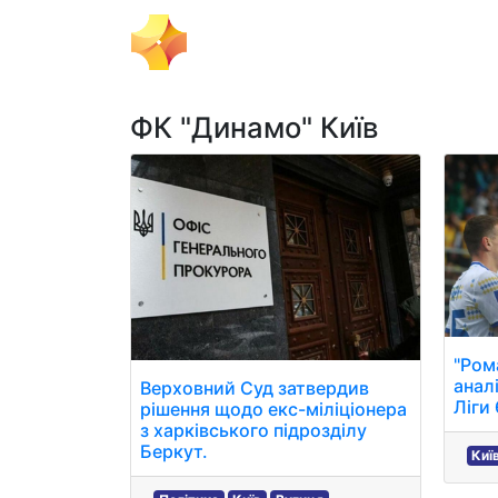
Тема Дня
Політика
Бізнес
ФК "Динамо" Київ
"Ром
анал
Верховний Суд затвердив
Ліги
рішення щодо екс-міліціонера
з харківського підрозділу
Беркут.
Киї