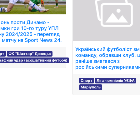
онь проти Динамо -
умки гри 10-го туру УПЛ
ну 2024/2025 - перегляд
о матчу на Sport News 24.
Український футболіст зм
рт
ФК "Шахтар" Донецьк
команду, обравши клуб, 
афний удар (асоціативний футбол)
раніше змагався з
російськими суперникам
Спорт
Ліга чемпіонів УЄФА
Маріуполь