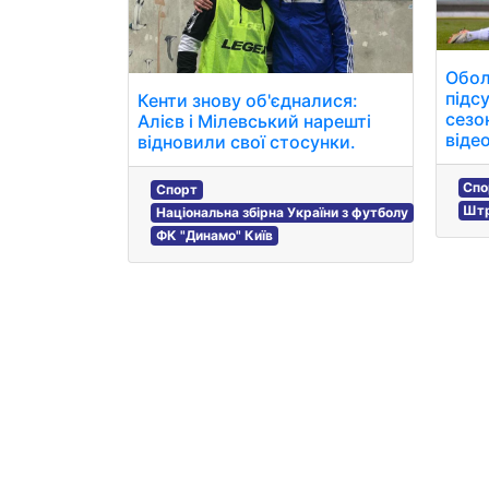
Обол
підс
Кенти знову об'єдналися:
сезо
Алієв і Мілевський нарешті
віде
відновили свої стосунки.
Спо
Спорт
Штр
Національна збірна України з футболу
ФК "Динамо" Київ