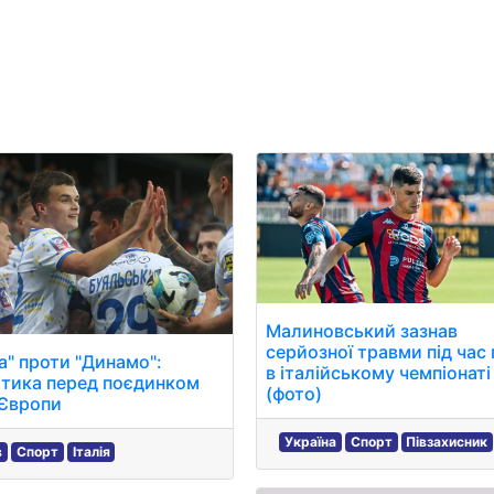
Мистецтво та розваги
Технологія
Здоров'я
Спорт
Малиновський зазнав
серйозної травми під час 
а" проти "Динамо":
в італійському чемпіонаті
ітика перед поєдинком
(фото)
 Європи
Україна
Спорт
Півзахисник
в
Спорт
Італія