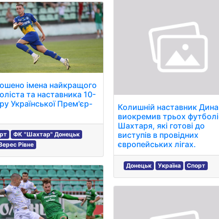
ошено імена найкращого
оліста та наставника 10-
уру Української Прем'єр-
Колишній наставник Дин
виокремив трьох футболі
Шахтаря, які готові до
виступів в провідних
рт
ФК "Шахтар" Донецьк
європейських лігах.
Верес Рівне
Донецьк
Україна
Спорт