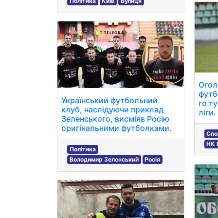
Політика
Київ
Вулиця
Огол
футб
Український футбольний
го т
клуб, наслідуючи приклад
ліги.
Зеленського, висміяв Росію
оригінальними футболками.
Спо
НК 
Політика
Володимир Зеленський
Росія