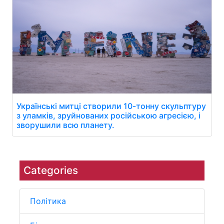
Українські митці створили 10-тонну скульптуру
з уламків, зруйнованих російською агресією, і
зворушили всю планету.
Categories
Політика