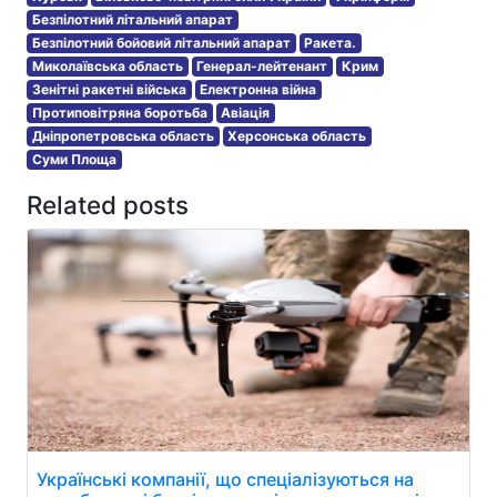
Безпілотний літальний апарат
Безпілотний бойовий літальний апарат
Ракета.
Миколаївська область
Генерал-лейтенант
Крим
Зенітні ракетні війська
Електронна війна
Протиповітряна боротьба
Авіація
Дніпропетровська область
Херсонська область
Суми Площа
Related posts
Українські компанії, що спеціалізуються на