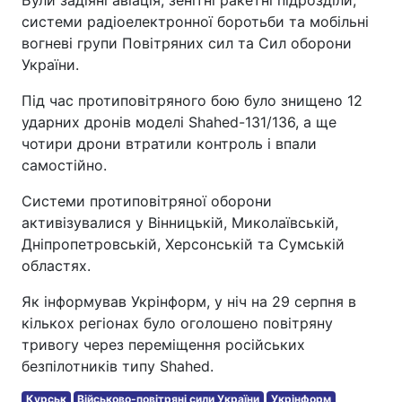
системи радіоелектронної боротьби та мобільні
вогневі групи Повітряних сил та Сил оборони
України.
Під час протиповітряного бою було знищено 12
ударних дронів моделі Shahed-131/136, а ще
чотири дрони втратили контроль і впали
самостійно.
Системи протиповітряної оборони
активізувалися у Вінницькій, Миколаївській,
Дніпропетровській, Херсонській та Сумській
областях.
Як інформував Укрінформ, у ніч на 29 серпня в
кількох регіонах було оголошено повітряну
тривогу через переміщення російських
безпілотників типу Shahed.
Курськ
Військово-повітряні сили України
Укрінформ