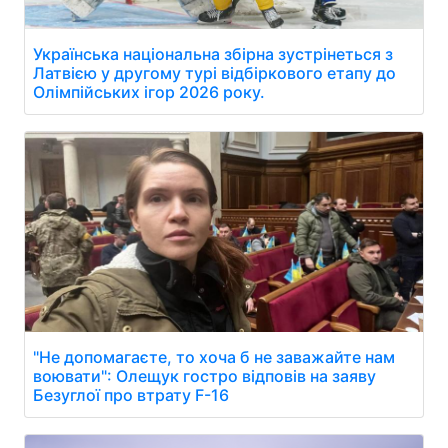
Українська національна збірна зустрінеться з
Латвією у другому турі відбіркового етапу до
Олімпійських ігор 2026 року.
"Не допомагаєте, то хоча б не заважайте нам
воювати": Олещук гостро відповів на заяву
Безуглої про втрату F-16