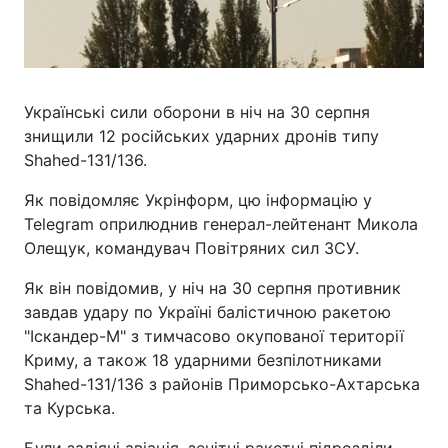
Українські сили оборони в ніч на 30 серпня
знищили 12 російських ударних дронів типу
Shahed-131/136.
Як повідомляє Укрінформ, цю інформацію у
Telegram оприлюднив генерал-лейтенант Микола
Олещук, командувач Повітряних сил ЗСУ.
Як він повідомив, у ніч на 30 серпня противник
завдав удару по Україні балістичною ракетою
"Іскандер-М" з тимчасово окупованої території
Криму, а також 18 ударними безпілотниками
Shahed-131/136 з районів Приморсько-Ахтарська
та Курська.
Були задіяні авіація, зенітні ракетні підрозділи,