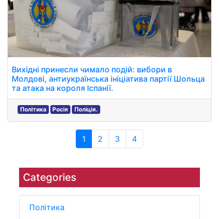
Вихідні принесли чимало подій: вибори в
Молдові, антиукраїнська ініціатива партії Шольца
та атака на короля Іспанії.
Політика
Росія
Поліція.
1
2
3
4
Categories
Політика