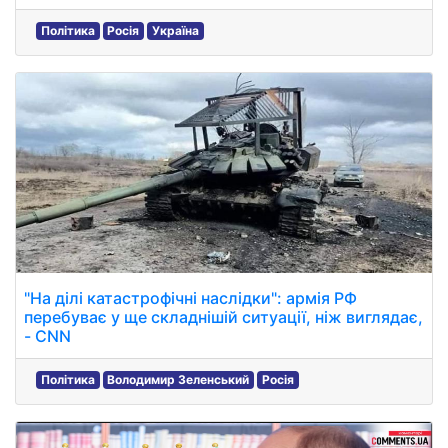
Політика
Росія
Україна
"На ділі катастрофічні наслідки": армія РФ
перебуває у ще складнішій ситуації, ніж виглядає,
- CNN
Політика
Володимир Зеленський
Росія