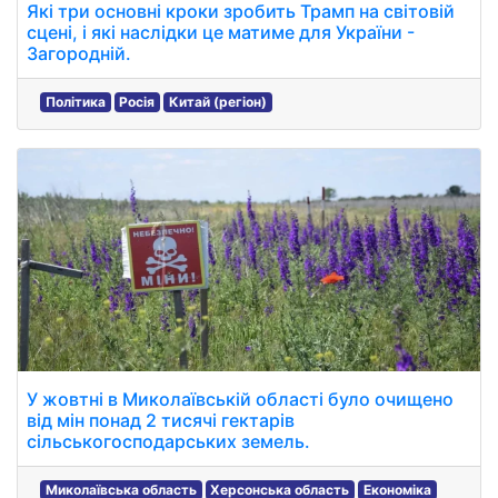
Які три основні кроки зробить Трамп на світовій
сцені, і які наслідки це матиме для України -
Загородній.
Політика
Росія
Китай (регіон)
У жовтні в Миколаївській області було очищено
від мін понад 2 тисячі гектарів
сільськогосподарських земель.
Миколаївська область
Херсонська область
Економіка