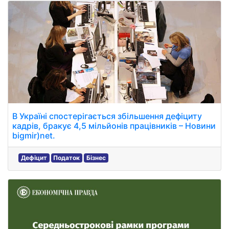
В Україні спостерігається збільшення дефіциту
кадрів, бракує 4,5 мільйонів працівників – Новини
bigmir)net.
Дефіцит
Податок
Бізнес