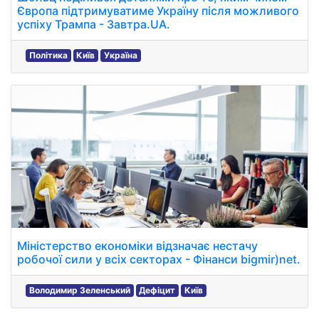
Європа підтримуватиме Україну після можливого
успіху Трампа - Завтра.UA.
Політика
Київ
Україна
Міністерство економіки відзначає нестачу
робочої сили у всіх секторах - Фінанси bigmir)net.
Володимир Зеленський
Дефіцит
Київ