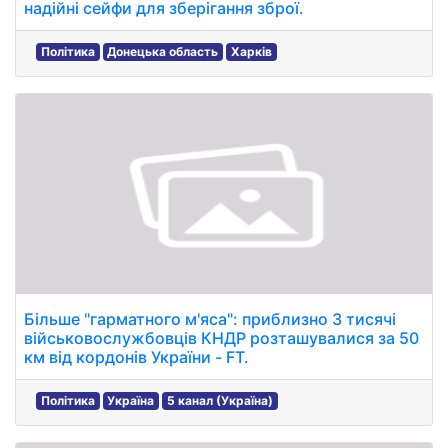
надійні сейфи для зберігання зброї.
Політика
Донецька область
Харків
Більше "гарматного м'яса": приблизно 3 тисячі
військовослужбовців КНДР розташувалися за 50
км від кордонів України - FT.
Політика
Україна
5 канал (Україна)