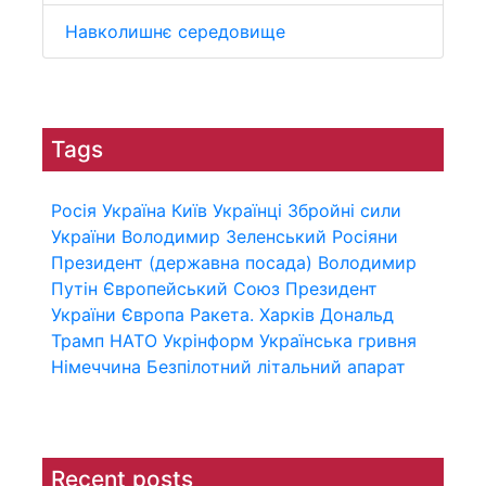
Навколишнє середовище
Tags
Росія
Україна
Київ
Українці
Збройні сили
України
Володимир Зеленський
Росіяни
Президент (державна посада)
Володимир
Путін
Європейський Союз
Президент
України
Європа
Ракета.
Харків
Дональд
Трамп
НАТО
Укрінформ
Українська гривня
Німеччина
Безпілотний літальний апарат
Recent posts