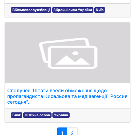
Військовослужбовці
Збройні сили України
Київ
Сполучені Штати ввели обмеження щодо
пропагандиста Кисельова та медіаагенції "Россия
сегодня".
Блог
Фізична особа
Україна
1
2